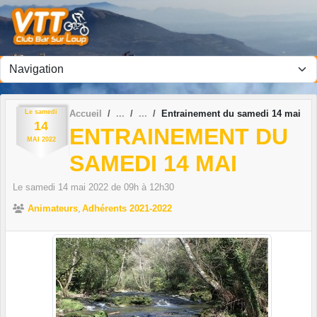
Panneau de gestion des cookies
Le
samedi
Accueil
Entrainement du samedi 14 mai
14
ENTRAINEMENT DU
MAI
2022
SAMEDI 14 MAI
Le
samedi
14
mai
2022
de 09h à 12h30
Animateurs
Adhérents 2021-2022