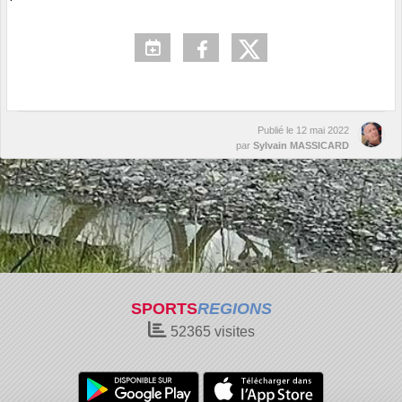
Publié le
12 mai 2022
par
Sylvain MASSICARD
SPORTS
REGIONS
52365
visites