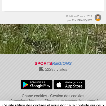
Publié le
06 sept. 2022
par
Eric FRANQUET
SPORTS
REGIONS
52293
visites
Charte cookies
Gestion des cookies
Informations légales
Signaler un contenu inapproprié
Ce site utilise des cookies et vous donne le contrôle sur ceux