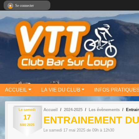
Panneau de gestion des cookies
Se connecter
ACCUEIL
LA VIE DU CLUB
INFOS PRATIQUE
Accueil
2024-2025
Les évènements
Entrai
Le
samedi
17
ENTRAINEMENT DU 
MAI
2025
Le
samedi
17
mai
2025
de 09h à 12h30