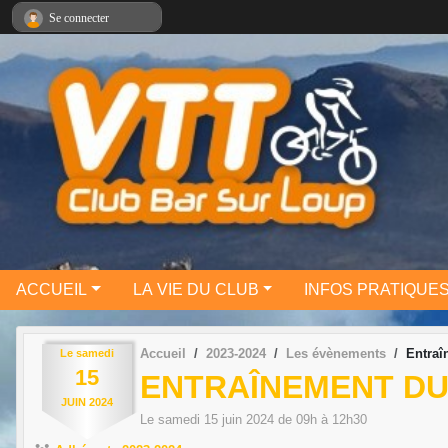
Panneau de gestion des cookies
Se connecter
ACCUEIL
LA VIE DU CLUB
INFOS PRATIQUE
Accueil
2023-2024
Les évènements
Entraî
Le
samedi
15
ENTRAÎNEMENT DU 
JUIN
2024
Le
samedi
15
juin
2024
de 09h à 12h30