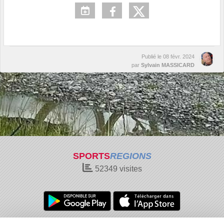
Publié le
08 févr. 2024
par
Sylvain MASSICARD
SPORTS
REGIONS
52349
visites