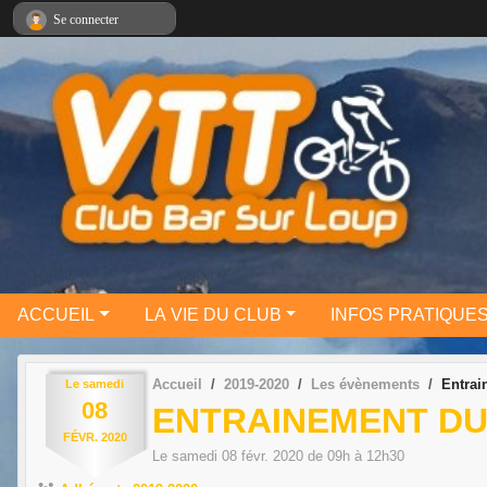
Panneau de gestion des cookies
Se connecter
ACCUEIL
LA VIE DU CLUB
INFOS PRATIQUE
Accueil
2019-2020
Les évènements
Entrai
Le
samedi
08
ENTRAINEMENT DU 
FÉVR.
2020
Le
samedi
08
févr.
2020
de 09h à 12h30