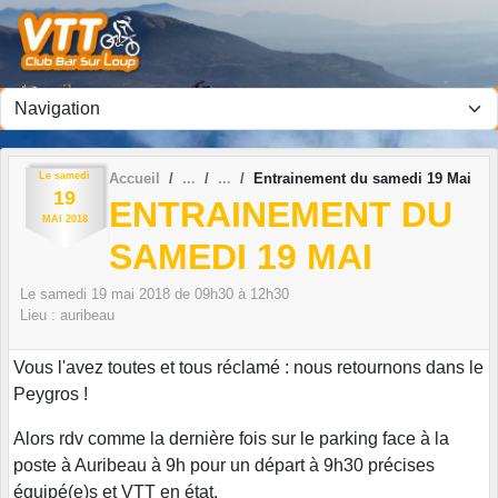
Panneau de gestion des cookies
Le
samedi
Accueil
Entrainement du samedi 19 Mai
19
ENTRAINEMENT DU
MAI
2018
SAMEDI 19 MAI
Le
samedi
19
mai
2018
de 09h30 à 12h30
Lieu :
auribeau
Vous l'avez toutes et tous réclamé : nous retournons dans le
Peygros !
Alors rdv comme la dernière fois sur le parking face à la
poste à Auribeau à 9h pour un départ à 9h30 précises
équipé(e)s et VTT en état.